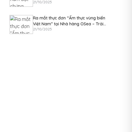
21/10/2025
kiệm năng lượng và giảm rác thải nhựa
Ra mắt thực đơn “Ẩm thực vùng biển
Việt Nam” tại Nhà hàng OSea – Trải
21/10/2025
nghiệm hương vị địa phương độc đáo