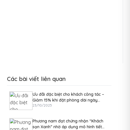
Các bài viết liên quan
Ưu đãi đặc biệt cho khách công tác –
Giảm 15% khi đặt phòng dài ngày
23/10/2025
trong quý 4/2025
Phương nam đạt chứng nhận “Khách
sạn Xanh” nhờ áp dụng mô hình tiết